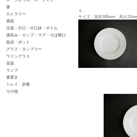
箸
５．
カトラリー
サイズ：直径185mm、高さ22m
酒器
注器・片口・片口鉢・ボトル
湯呑み・カップ・マグ・そば猪口
急須・ポット
グラス・タンブラー
ワイングラス
花器
ランプ
箸置き
トレイ、折敷
その他