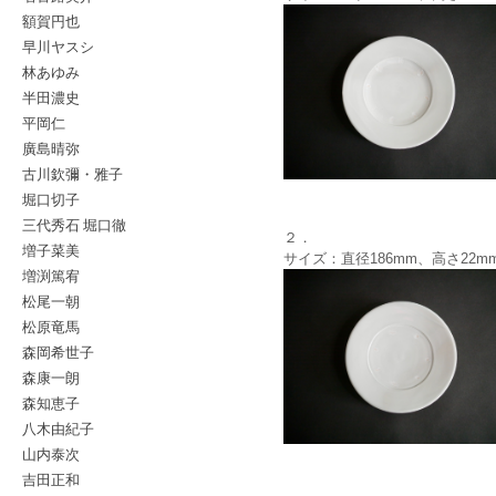
額賀円也
早川ヤスシ
林あゆみ
半田濃史
平岡仁
廣島晴弥
古川欽彌・雅子
堀口切子
三代秀石 堀口徹
２．
増子菜美
サイズ：直径186mm、高さ22m
増渕篤宥
松尾一朝
松原竜馬
森岡希世子
森康一朗
森知恵子
八木由紀子
山内泰次
吉田正和