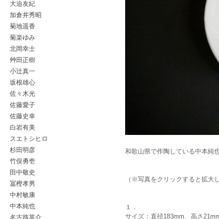
大迫友紀
加倉井秀昭
菊地遥香
菊楽ゆみ
北岡幸士
艸田正樹
小辻真一
坂根雄心
佐々木光
佐藤愛子
佐藤史幸
白岩有美
スエトシヒロ
杉田明彦
和歌山県で作陶している中本純
竹俣勇壱
田中敬史
（※写真をクリックすると拡大
冨樫孝男
中村敏康
中本純也
１．
名古路英介
サイズ：直径183mm、高さ21m