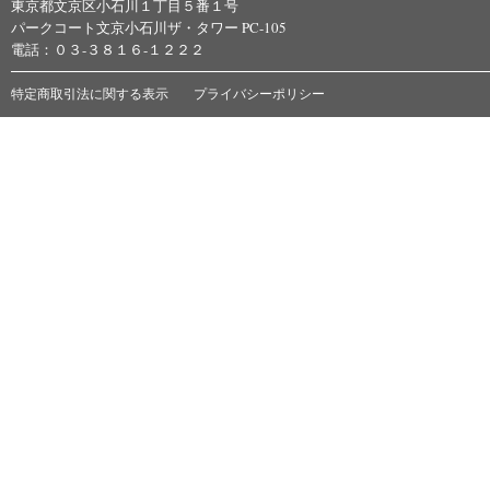
東京都文京区小石川１丁目５番１号
パークコート文京小石川ザ・タワー PC-105
電話：０３-３８１６-１２２２
特定商取引法に関する表示
プライバシーポリシー