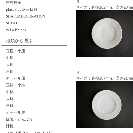
３．
吉村桂子
サイズ：直径182mm、高さ20m
glass studio 三日月
SHAPE&DECORATION
SUIYO
veLa Branca
種類から選ぶ
豆皿・小皿
中皿
大皿
角皿
４．
オーバル皿
サイズ：直径187mm、高さ21m
豆鉢・小鉢
中鉢
大鉢
角鉢
オーバル鉢
飯碗・どんぶり
汁椀
スープボウル、スープマグ