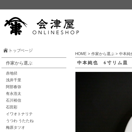
HOME
>
作家から選ぶ
>
中本純
中本純也 6寸リム皿
作家から選ぶ
赤地径
浅井千里
阿部春弥
有永浩太
石川裕信
石田彩
イワオトナリテ
うつわ うたたね
梅原タツオ