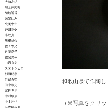
大迫友紀
加倉井秀昭
菊地遥香
菊楽ゆみ
北岡幸士
艸田正樹
小辻真一
坂根雄心
佐々木光
佐藤愛子
佐藤史幸
白岩有美
スエトシヒロ
杉田明彦
竹俣勇壱
和歌山県で作陶し
田中敬史
冨樫孝男
中村敏康
中本純也
（※写真をクリッ
名古路英介