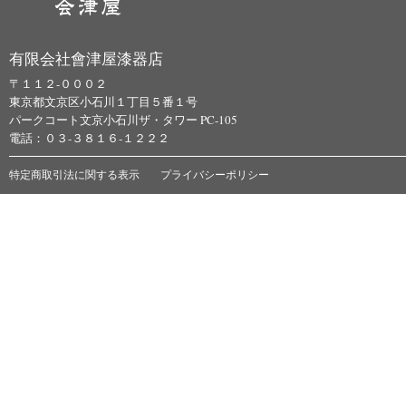
有限会社會津屋漆器店
〒１１２-０００２
東京都文京区小石川１丁目５番１号
パークコート文京小石川ザ・タワー PC-105
電話：０３-３８１６-１２２２
特定商取引法に関する表示
プライバシーポリシー