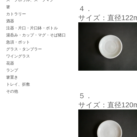
箸
４．
カトラリー
サイズ：直径122
酒器
注器・片口・片口鉢・ボトル
湯呑み・カップ・マグ・そば猪口
急須・ポット
グラス・タンブラー
ワイングラス
花器
ランプ
箸置き
トレイ、折敷
その他
５．
サイズ：直径120