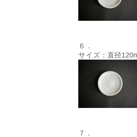
６．
サイズ：直径120
７．