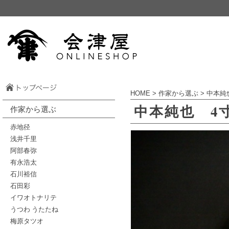
HOME
>
作家から選ぶ
>
中本純
中本純也 4
作家から選ぶ
赤地径
浅井千里
阿部春弥
有永浩太
石川裕信
石田彩
イワオトナリテ
うつわ うたたね
梅原タツオ