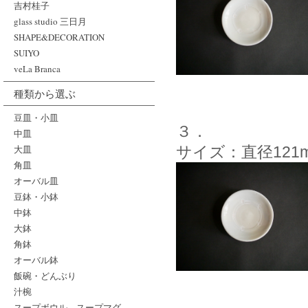
吉村桂子
glass studio 三日月
SHAPE&DECORATION
SUIYO
veLa Branca
種類から選ぶ
豆皿・小皿
３．
中皿
大皿
サイズ：直径121
角皿
オーバル皿
豆鉢・小鉢
中鉢
大鉢
角鉢
オーバル鉢
飯碗・どんぶり
汁椀
スープボウル、スープマグ