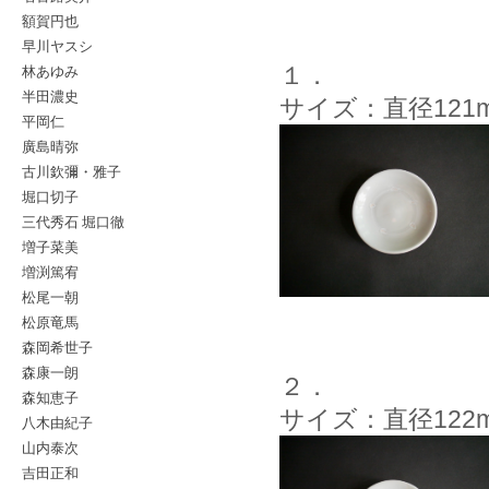
額賀円也
早川ヤスシ
林あゆみ
１．
半田濃史
サイズ：直径121
平岡仁
廣島晴弥
古川欽彌・雅子
堀口切子
三代秀石 堀口徹
増子菜美
増渕篤宥
松尾一朝
松原竜馬
森岡希世子
森康一朗
２．
森知恵子
サイズ：直径122
八木由紀子
山内泰次
吉田正和