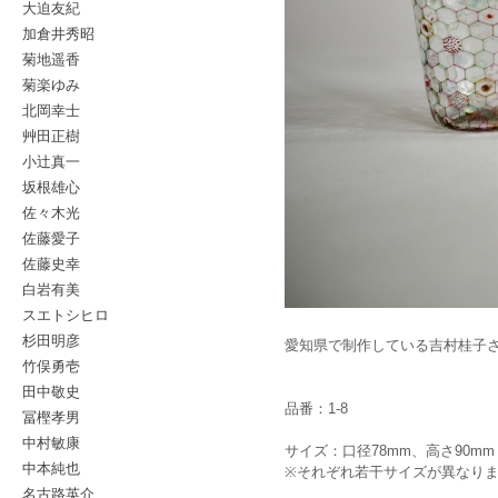
大迫友紀
加倉井秀昭
菊地遥香
菊楽ゆみ
北岡幸士
艸田正樹
小辻真一
坂根雄心
佐々木光
佐藤愛子
佐藤史幸
白岩有美
スエトシヒロ
杉田明彦
愛知県で制作している吉村桂子
竹俣勇壱
田中敬史
品番：1-8
冨樫孝男
中村敏康
サイズ：口径78mm、高さ90mm
中本純也
※それぞれ若干サイズが異なり
名古路英介