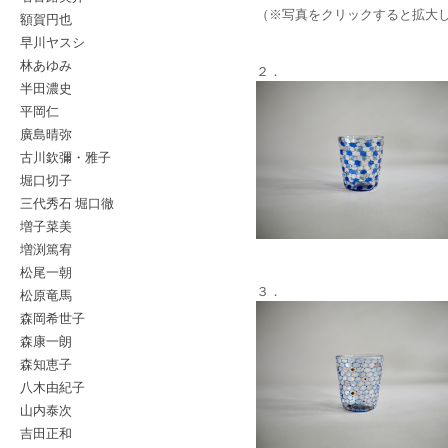
（※写真をクリックすると拡大
額賀円也
早川ヤスシ
林あゆみ
２．
半田濃史
平岡仁
廣島晴弥
古川欽彌・雅子
堀口切子
三代秀石 堀口徹
増子菜美
増渕篤宥
松尾一朝
３．
松原竜馬
森岡希世子
森康一朗
森知恵子
八木由紀子
山内泰次
吉田正和