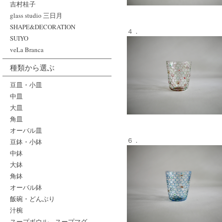
吉村桂子
glass studio 三日月
SHAPE&DECORATION
４．
SUIYO
veLa Branca
種類から選ぶ
豆皿・小皿
中皿
大皿
角皿
オーバル皿
６．
豆鉢・小鉢
中鉢
大鉢
角鉢
オーバル鉢
飯碗・どんぶり
汁椀
スープボウル、スープマグ