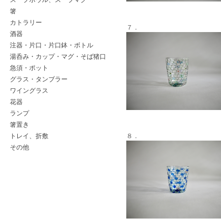
箸
カトラリー
７．
酒器
注器・片口・片口鉢・ボトル
湯呑み・カップ・マグ・そば猪口
急須・ポット
グラス・タンブラー
ワイングラス
花器
ランプ
箸置き
トレイ、折敷
８．
その他