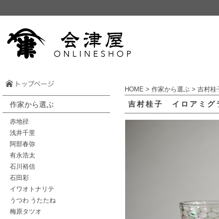
HOME
>
作家から選ぶ
>
吉村桂
吉村桂子 イロアミグ
作家から選ぶ
赤地径
浅井千里
阿部春弥
有永浩太
石川裕信
石田彩
イワオトナリテ
うつわ うたたね
梅原タツオ