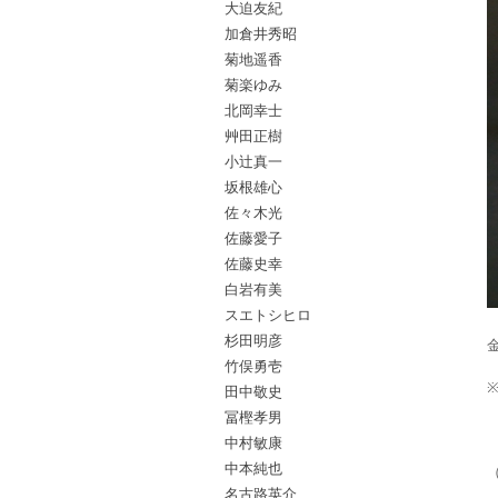
大迫友紀
加倉井秀昭
菊地遥香
菊楽ゆみ
北岡幸士
艸田正樹
小辻真一
坂根雄心
佐々木光
佐藤愛子
佐藤史幸
白岩有美
スエトシヒロ
杉田明彦
竹俣勇壱
田中敬史
冨樫孝男
中村敏康
中本純也
名古路英介