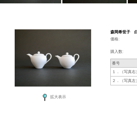
森岡希世子 白
価格:
購入数:
番号
１．（写真右
２．（写真左
拡大表示