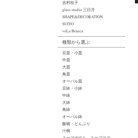
吉村桂子
glass studio 三日月
SHAPE&DECORATION
SUIYO
veLa Branca
種類から選ぶ
豆皿・小皿
中皿
大皿
角皿
オーバル皿
豆鉢・小鉢
中鉢
大鉢
角鉢
オーバル鉢
飯碗・どんぶり
汁椀
スープボウル、スープマグ