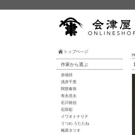
H
作家から選ぶ
赤地径
浅井千里
阿部春弥
有永浩太
石川裕信
石田彩
イワオトナリテ
うつわ うたたね
梅原タツオ