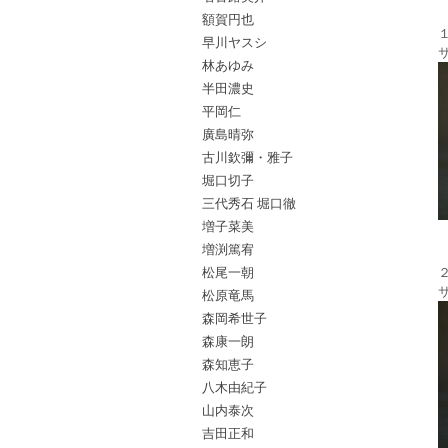
額賀円也
早川ヤスシ
林あゆみ
半田濃史
平岡仁
廣島晴弥
古川欽彌・雅子
堀口切子
三代秀石 堀口徹
増子菜美
増渕篤宥
松尾一朝
松原竜馬
森岡希世子
森康一朗
森知恵子
八木由紀子
山内泰次
吉田正和