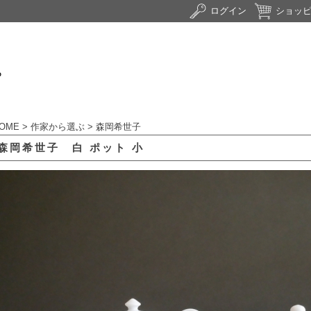
ログイン
ショッ
OME
>
作家から選ぶ
>
森岡希世子
森岡希世子 白 ポット 小