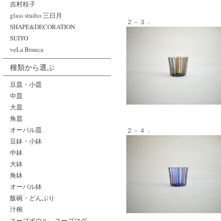
吉村桂子
glass studio 三日月
２－３．
SHAPE&DECORATION
SUIYO
veLa Branca
種類から選ぶ
豆皿・小皿
中皿
大皿
角皿
オーバル皿
２－４．
豆鉢・小鉢
中鉢
大鉢
角鉢
オーバル鉢
飯碗・どんぶり
汁椀
スープボウル、スープマグ