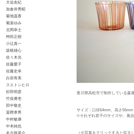
大迫友紀
加倉井秀昭
菊地遥香
菊楽ゆみ
北岡幸士
艸田正樹
小辻真一
坂根雄心
佐々木光
佐藤愛子
佐藤史幸
白岩有美
スエトシヒロ
杉田明彦
香川県高松市で制作している森
竹俣勇壱
田中敬史
サイズ：口径64mm、高さ56mm
冨樫孝男
※それぞれ若干のサイズや、風
中村敏康
中本純也
名古路英介
（※写真をクリックすると拡大