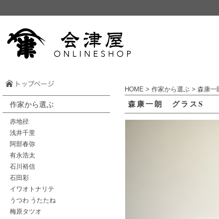
HOME
>
作家から選ぶ
>
森康一
森康一朗 グラスS
作家から選ぶ
赤地径
浅井千里
阿部春弥
有永浩太
石川裕信
石田彩
イワオトナリテ
うつわ うたたね
梅原タツオ