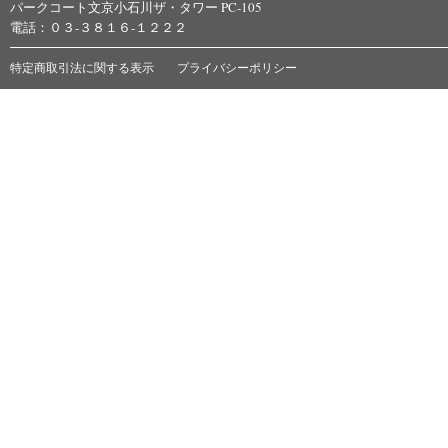
パークコート文京小石川ザ・タワー PC-105
電話：０３-３８１６-１２２２
特定商取引法に関する表示
プライバシーポリシー