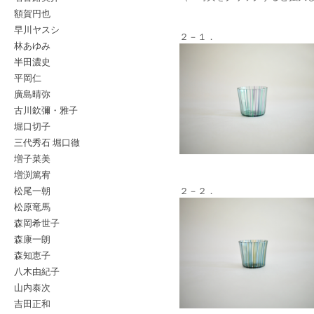
額賀円也
早川ヤスシ
２－１．
林あゆみ
半田濃史
平岡仁
廣島晴弥
古川欽彌・雅子
堀口切子
三代秀石 堀口徹
増子菜美
増渕篤宥
松尾一朝
２－２．
松原竜馬
森岡希世子
森康一朗
森知恵子
八木由紀子
山内泰次
吉田正和