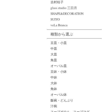
吉村桂子
glass studio 三日月
SHAPE&DECORATION
SUIYO
veLa Branca
種類から選ぶ
豆皿・小皿
中皿
大皿
角皿
オーバル皿
豆鉢・小鉢
中鉢
大鉢
角鉢
オーバル鉢
飯碗・どんぶり
汁椀
スープボウル、スープマグ