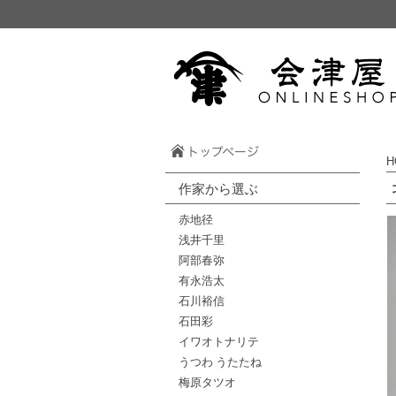
H
作家から選ぶ
赤地径
浅井千里
阿部春弥
有永浩太
石川裕信
石田彩
イワオトナリテ
うつわ うたたね
梅原タツオ