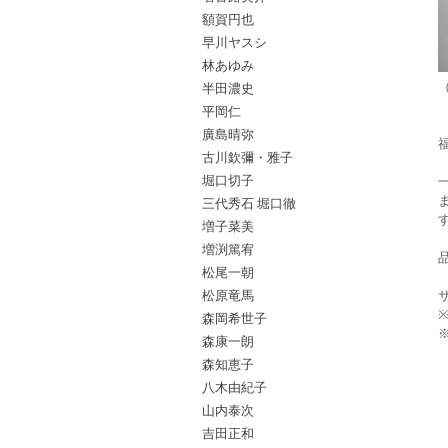
額賀円也
早川ヤスシ
林あゆみ
半田濃史
平岡仁
廣島晴弥
古川欽彌・雅子
堀口切子
三代秀石 堀口徹
増子菜美
増渕篤宥
品
松尾一朝
松原竜馬
森岡希世子
森康一朗
森知恵子
八木由紀子
山内泰次
吉田正和