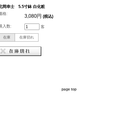
北岡幸士 5.5寸鉢 白化粧
価格:
3,080円
(税込)
購入数:
客
在庫
在庫切れ
page top