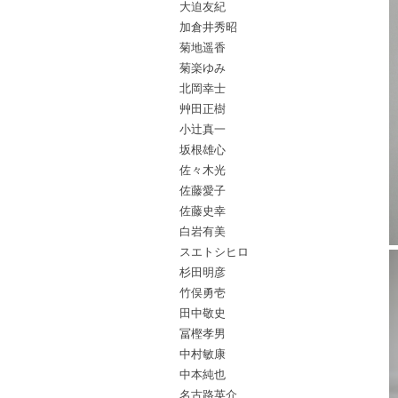
大迫友紀
加倉井秀昭
菊地遥香
菊楽ゆみ
北岡幸士
艸田正樹
小辻真一
坂根雄心
佐々木光
佐藤愛子
佐藤史幸
白岩有美
スエトシヒロ
杉田明彦
竹俣勇壱
田中敬史
冨樫孝男
中村敏康
中本純也
名古路英介