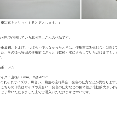
（※写真をクリックすると拡大します。）
福岡県で作陶している北岡幸士さんの作品です。
一番最初、および、しばらく使わなかったときは、使用前に3分ほど水に浸け
また、その後も毎回の使用前にさっと（数秒）水にさらしていただけますと、
す。
番：5-35
サイズ：直径160mm、高さ42mm
※それぞれサイズや、風合い、釉薬の流れ具合、発色の仕方などが異なります
※こちらの作品はサイズや風合い、発色の仕方などの個体差が比較的大きい作
ご了承いただきました上でご購入いただけますと幸いです。