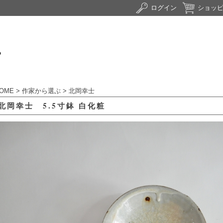
ログイン
ショッ
OME
>
作家から選ぶ
>
北岡幸士
北岡幸士 5.5寸鉢 白化粧