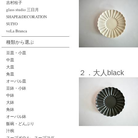
吉村桂子
glass studio 三日月
SHAPE&DECORATION
SUIYO
veLa Branca
種類から選ぶ
豆皿・小皿
中皿
大皿
２．大人black
角皿
オーバル皿
豆鉢・小鉢
中鉢
大鉢
角鉢
オーバル鉢
飯碗・どんぶり
汁椀
スープボウル、スープマグ