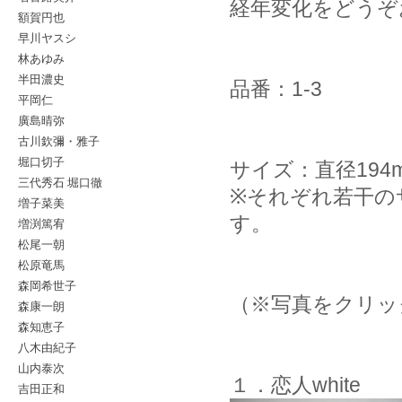
経年変化をどうぞ
額賀円也
早川ヤスシ
林あゆみ
半田濃史
品番：1-3
平岡仁
廣島晴弥
古川欽彌・雅子
堀口切子
サイズ：直径194
三代秀石 堀口徹
※それぞれ若干の
増子菜美
す。
増渕篤宥
松尾一朝
松原竜馬
森岡希世子
（※写真をクリッ
森康一朗
森知恵子
八木由紀子
山内泰次
１．恋人white
吉田正和