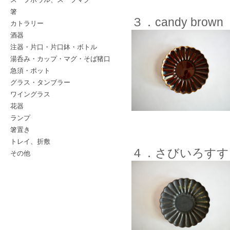
箸
３．candy brown
カトラリー
酒器
注器・片口・片口鉢・ボトル
湯呑み・カップ・マグ・そば猪口
急須・ポット
グラス・タンブラー
ワイングラス
花器
ランプ
箸置き
トレイ、折敷
４．さびいろすす
その他