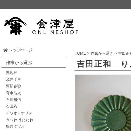
HOME
>
作家から選ぶ
>
吉田正
吉田正和 
作家から選ぶ
赤地径
浅井千里
阿部春弥
有永浩太
石川裕信
石田彩
イワオトナリテ
うつわ うたたね
梅原タツオ