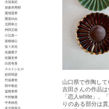
大迫友紀
加倉井秀昭
菊地遥香
菊楽ゆみ
北岡幸士
艸田正樹
小辻真一
坂根雄心
佐々木光
佐藤愛子
佐藤史幸
白岩有美
スエトシヒロ
杉田明彦
竹俣勇壱
山口県で作陶して
田中敬史
吉田さんの作品は
冨樫孝男
「恋人white」
中村敏康
中本純也
りのある部分は貫
名古路英介