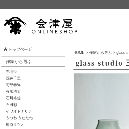
HOME
>
作家から選ぶ
>
glass 
glass stu
作家から選ぶ
赤地径
浅井千里
阿部春弥
有永浩太
石川裕信
石田彩
イワオトナリテ
うつわ うたたね
梅原タツオ