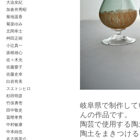
大迫友紀
加倉井秀昭
菊地遥香
菊楽ゆみ
北岡幸士
艸田正樹
小辻真一
坂根雄心
佐々木光
佐藤愛子
佐藤史幸
白岩有美
スエトシヒロ
杉田明彦
竹俣勇壱
岐阜県で制作している
田中敬史
んの作品です。
冨樫孝男
陶芸で使用する陶
中村敏康
中本純也
陶土をまきつける
名古路英介