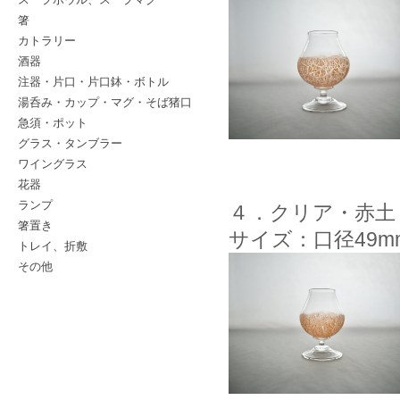
箸
カトラリー
酒器
注器・片口・片口鉢・ボトル
湯呑み・カップ・マグ・そば猪口
急須・ポット
グラス・タンブラー
ワイングラス
花器
ランプ
４．クリア・赤土
箸置き
サイズ：口径49m
トレイ、折敷
その他