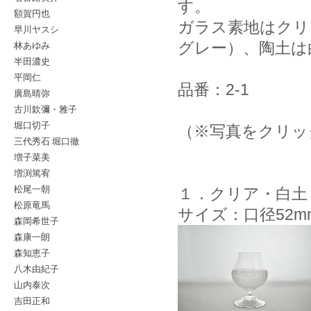
す。
額賀円也
ガラス素地はクリ
早川ヤスシ
林あゆみ
グレー）、陶土は
半田濃史
平岡仁
品番：2-1
廣島晴弥
古川欽彌・雅子
堀口切子
（※写真をクリッ
三代秀石 堀口徹
増子菜美
増渕篤宥
松尾一朝
１．クリア・白土
松原竜馬
サイズ：口径52m
森岡希世子
森康一朗
森知恵子
八木由紀子
山内泰次
吉田正和