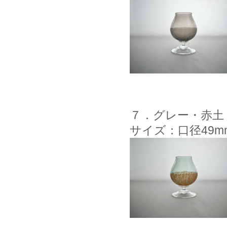
７．グレー・赤土
サイズ：口径49m