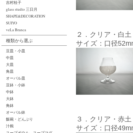
吉村桂子
glass studio 三日月
SHAPE&DECORATION
SUIYO
veLa Branca
２．クリア・白土
種類から選ぶ
サイズ：口径52m
豆皿・小皿
中皿
大皿
角皿
オーバル皿
豆鉢・小鉢
中鉢
大鉢
角鉢
オーバル鉢
３．クリア・赤土
飯碗・どんぶり
汁椀
サイズ：口径49m
スープボウル、スープマグ