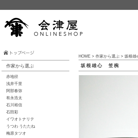
HOME
>
作家から選ぶ
>
坂根雄
坂根雄心 笠椀
作家から選ぶ
赤地径
浅井千里
阿部春弥
有永浩太
石川裕信
石田彩
イワオトナリテ
うつわ うたたね
梅原タツオ