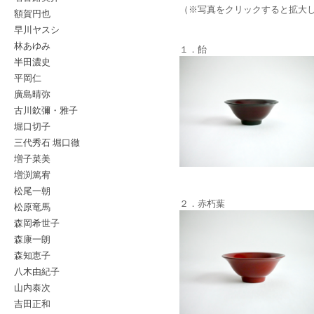
（※写真をクリックすると拡大
額賀円也
早川ヤスシ
林あゆみ
１．飴
半田濃史
平岡仁
廣島晴弥
古川欽彌・雅子
堀口切子
三代秀石 堀口徹
増子菜美
増渕篤宥
松尾一朝
２．赤朽葉
松原竜馬
森岡希世子
森康一朗
森知恵子
八木由紀子
山内泰次
吉田正和