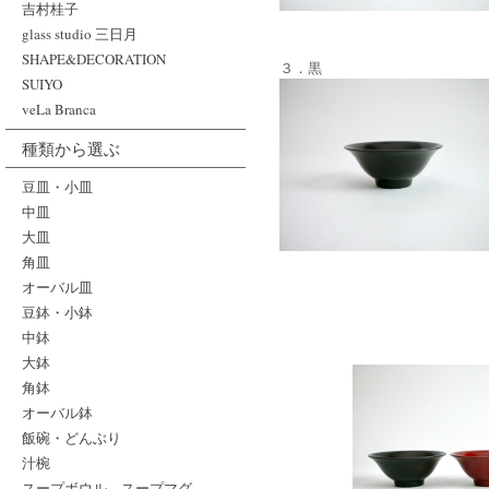
吉村桂子
glass studio 三日月
SHAPE&DECORATION
３．黒
SUIYO
veLa Branca
種類から選ぶ
豆皿・小皿
中皿
大皿
角皿
オーバル皿
豆鉢・小鉢
中鉢
大鉢
角鉢
オーバル鉢
飯碗・どんぶり
汁椀
スープボウル、スープマグ