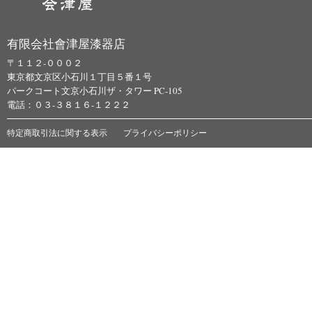
有限会社會津屋漆器店
〒１１２-０００２
東京都文京区小石川１丁目５番１号
パークコート文京小石川ザ・タワー PC-105
電話：０３-３８１６-１２２２
特定商取引法に関する表示
プライバシーポリシー