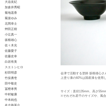
大迫友紀
加倉井秀昭
菊地遥香
菊楽ゆみ
北岡幸士
艸田正樹
小辻真一
坂根雄心
佐々木光
佐藤愛子
佐藤史幸
白岩有美
スエトシヒロ
杉田明彦
会津で活動する塗師 坂根雄心さ
竹俣勇壱
上塗り漆の60%は国産漆を使用
田中敬史
冨樫孝男
サイズ：直径135mm、高さ55m
中村敏康
※それぞれ若干のサイズや、風
中本純也
名古路英介