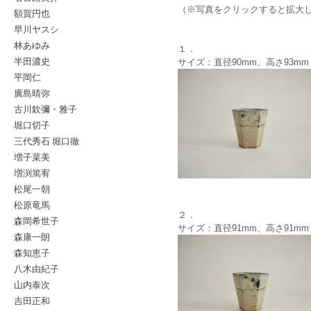
（※写真をクリックすると拡大
額賀円也
早川ヤスシ
林あゆみ
１．
半田濃史
サイズ：直径90mm、高さ93mm
平岡仁
廣島晴弥
古川欽彌・雅子
堀口切子
三代秀石 堀口徹
増子菜美
増渕篤宥
松尾一朝
松原竜馬
２．
森岡希世子
サイズ：直径91mm、高さ91mm
森康一朗
森知恵子
八木由紀子
山内泰次
吉田正和