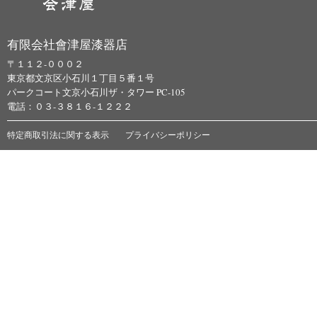
有限会社會津屋漆器店
〒１１２-０００２
東京都文京区小石川１丁目５番１号
パークコート文京小石川ザ・タワー PC-105
電話：０３-３８１６-１２２２
特定商取引法に関する表示
プライバシーポリシー