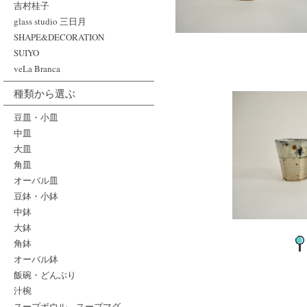
吉村桂子
glass studio 三日月
SHAPE&DECORATION
SUIYO
veLa Branca
種類から選ぶ
豆皿・小皿
中皿
大皿
角皿
オーバル皿
豆鉢・小鉢
中鉢
大鉢
角鉢
オーバル鉢
飯碗・どんぶり
汁椀
スープボウル、スープマグ