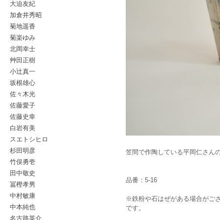
大迫友紀
加倉井秀昭
菊地遥香
菊楽ゆみ
北岡幸士
艸田正樹
小辻真一
坂根雄心
佐々木光
佐藤愛子
佐藤史幸
白岩有美
スエトシヒロ
杉田明彦
笠間で作陶している平岡仁さん
竹俣勇壱
田中敬史
品番：5-16
冨樫孝男
中村敏康
※鉄粉や石はぜがある場合がご
中本純也
です。
名古路英介