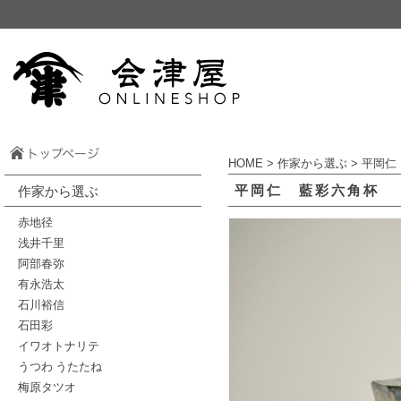
HOME
>
作家から選ぶ
>
平岡仁
平岡仁 藍彩六角杯
作家から選ぶ
赤地径
浅井千里
阿部春弥
有永浩太
石川裕信
石田彩
イワオトナリテ
うつわ うたたね
梅原タツオ