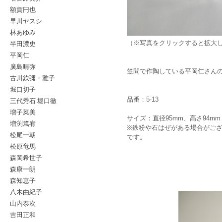
額賀円也
早川ヤスシ
林あゆみ
半田濃史
（※写真をクリックすると拡大
平岡仁
廣島晴弥
笠間で作陶している平岡仁さん
古川欽彌・雅子
堀口切子
品番：5-13
三代秀石 堀口徹
増子菜美
サイズ：直径95mm、高さ94mm
増渕篤宥
※鉄粉や石はぜがある場合がご
松尾一朝
です。
松原竜馬
森岡希世子
森康一朗
森知恵子
八木由紀子
山内泰次
吉田正和