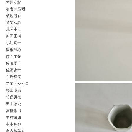
大迫友紀
加倉井秀昭
菊地遥香
菊楽ゆみ
北岡幸士
艸田正樹
小辻真一
坂根雄心
佐々木光
佐藤愛子
佐藤史幸
白岩有美
スエトシヒロ
杉田明彦
竹俣勇壱
田中敬史
冨樫孝男
中村敏康
中本純也
名古路英介