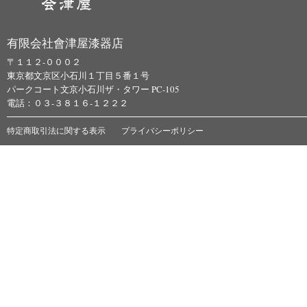
有限会社會津屋漆器店
〒１１２-０００２
東京都文京区小石川１丁目５番１号
パークコート文京小石川ザ・タワー PC-105
電話：０３-３８１６-１２２２
特定商取引法に関する表示
プライバシーポリシー