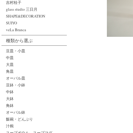
吉村桂子
glass studio 三日月
SHAPE&DECORATION
SUIYO
veLa Branca
種類から選ぶ
豆皿・小皿
中皿
大皿
角皿
オーバル皿
豆鉢・小鉢
中鉢
大鉢
角鉢
オーバル鉢
飯碗・どんぶり
汁椀
スープボウル、スープマグ