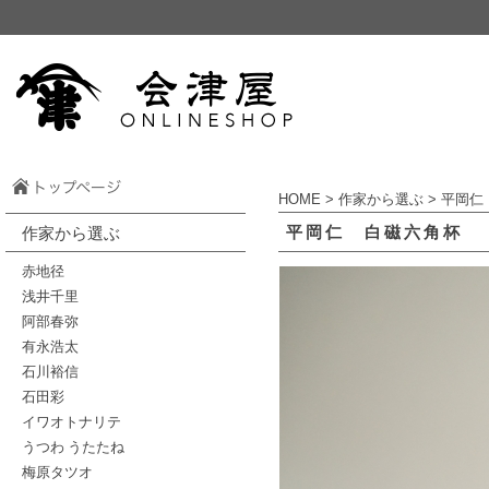
HOME
>
作家から選ぶ
>
平岡仁
平岡仁 白磁六角杯
作家から選ぶ
赤地径
浅井千里
阿部春弥
有永浩太
石川裕信
石田彩
イワオトナリテ
うつわ うたたね
梅原タツオ